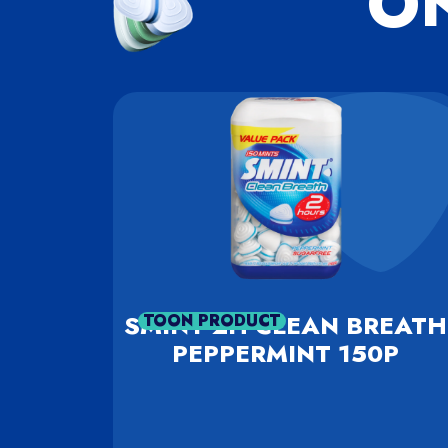
O
SMINT 2H CLEAN BREATH
TOON PRODUCT
PEPPERMINT 150P