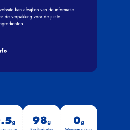
bsite kan afwijken van de informatie 
aar de verpakking voor de juiste 
ngrediënten.

nfo
.5
98
0
g
g
g
van ver­za­
Kool­hy­dra­ten
Waar­van sui­kers