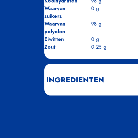
Koolhydraten
98
g
Waarvan
0
g
suikers
Waarvan
98
g
polyolen
Eiwitten
0
g
Zout
0.25
g
INGREDIENTEN