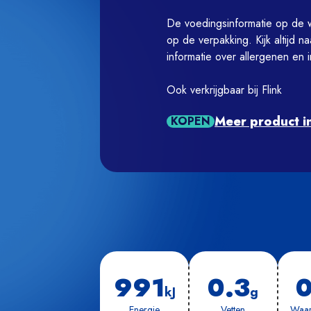
De voedingsinformatie op de we
op de verpakking. Kijk altijd n
informatie over allergenen en i
Meer product i
KOPEN
991
0.3
0
kJ
g
Ener­gie
Vet­ten
Waar­