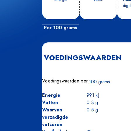
dig­d
Per 100 grams
VOEDINGSWAARDEN
Voedingswaarden per
100 grams
100
Energie
991
kJ
grams
Vetten
0.3
g
Waarvan
0.5
g
verzadigde
vetzuren