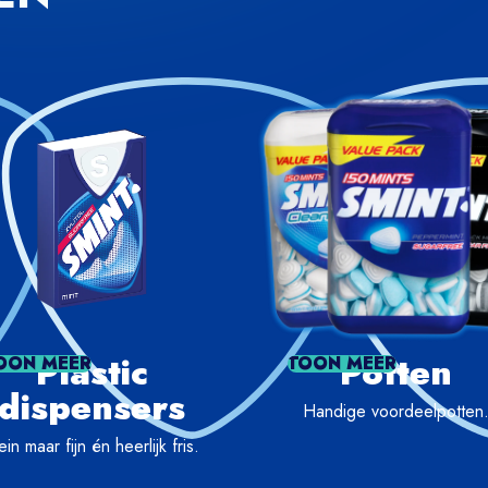
Plastic
Potten
OON MEER
TOON MEER
dispensers
Handige voordeelpotten
ein maar fijn én heerlijk fris.