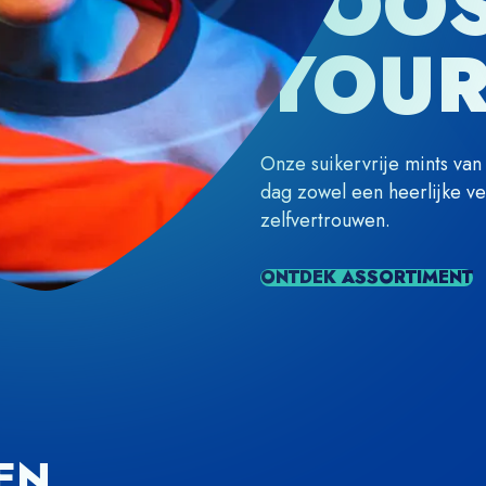
BOO
YOUR
Onze suikervrije mints va
dag zowel een heerlijke ver
zelfvertrouwen.
ONTDEK ASSORTIMENT
EN