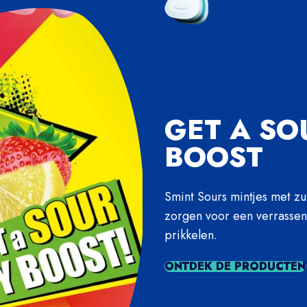
GET A SO
BOOST
Smint Sours mintjes met zu
zorgen voor een verrassend
prikkelen.
ONTDEK DE PRODUCTEN