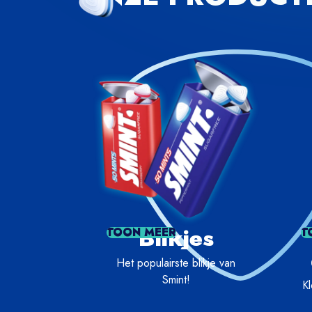
Blikjes
TOON MEER
T
Het populairste blikje van
Smint!
Kl