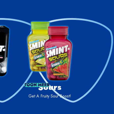
Sours
TOON MEER
.
Get A Fruity Sour Boost!