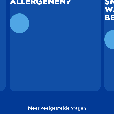
ALLERGENEN?
S
W
B
Meer veelgestelde vragen