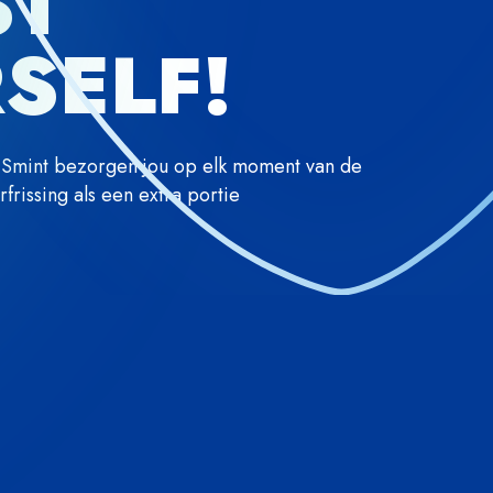
ST
SELF!
n Smint bezorgen jou op elk moment van de
frissing als een extra portie